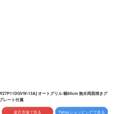
W27P11DGVW-13A] オートグリル 幅60cm 無水両面焼きグ
トプレート付属
楽天市場で見る
Yahooショッピングで見る