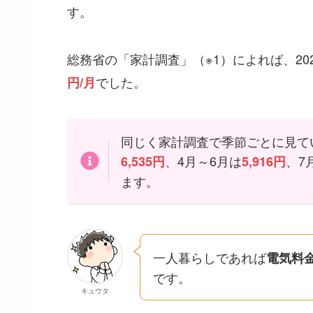
す。
総務省の「家計調査」（※1）によれば、2
でした。
円/月
同じく家計調査で季節ごとに見てい
、4月～6月は
、7
6,535円
5,916円
ます。
一人暮らしであれば
電気料金
です。
キュウタ