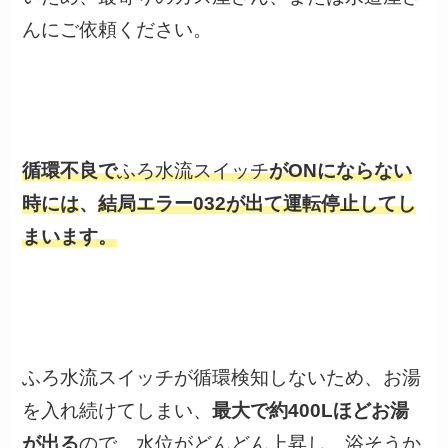
んにご依頼ください。
循環不良で
ふろ水流スイッチ
がONにならない
時には
、
結局エラー032が出て運転停止してし
まいます。
ふろ水流スイッチが循環検知しないため、お湯
を入れ続けてしまい、
最大で約400Lほどお湯
が出る
ので、水位がどんどん上昇し、浴そうか