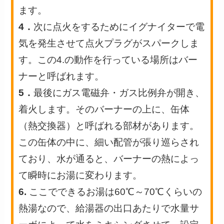
ます。
4．
次に点火をするために
イグナイター
で電
気を発生させて
点火プラグ
がスパークしま
す。この4.の動作を行っている場所は
バー
ナー
と呼ばれます。
5．
最後に
ガス電磁弁
・
ガス比例弁
が開き、
着火します。そのバーナーの上に、
缶体
（熱交換器）
と呼ばれる部材があります。
この缶体の中に、細い配管が張り巡らされ
ており、水が通ると、バーナーの熱によっ
て瞬時にお湯に変わります。
6.
ここでできるお湯は60℃～70℃くらいの
熱湯なので、給湯器の出口あたりで
水量サ